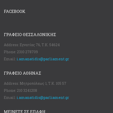
FACEBOOK
ΓΡΑΦΕΊΟ ΘΕΣΣΑΛΟΝΊΚΗΣ
Address:
Εγνατίας 76, Τ.Κ. 54624
Phone:
2310 278709
Email:
i.amanatidis@parliament.gr
ΓΡΑΦΕΊΟ ΑΘΉΝΑΣ
Address:
Μητροπόλεως 1, Τ.Κ. 105 57
Phone:
210 3241208
Email:
i.amanatidis@parliament.gr
ΜΕΙΝΕΤΕ ΣΕ ΕΠΑΦΗ