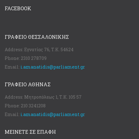
FACEBOOK
ΓΡΑΦΕΊΟ ΘΕΣΣΑΛΟΝΊΚΗΣ
Address:
Εγνατίας 76, Τ.Κ. 54624
Phone:
2310 278709
Email:
i.amanatidis@parliament.gr
ΓΡΑΦΕΊΟ ΑΘΉΝΑΣ
Address:
Μητροπόλεως 1, Τ.Κ. 105 57
Phone:
210 3241208
Email:
i.amanatidis@parliament.gr
ΜΕΙΝΕΤΕ ΣΕ ΕΠΑΦΗ