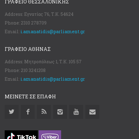
ΓΡΑΦΕΊΟ ΘΕΣΣΑΛΟΝΊΚΗΣ
Address:
Εγνατίας 76, Τ.Κ. 54624
Phone:
2310 278709
Email:
i.amanatidis@parliament.gr
ΓΡΑΦΕΊΟ ΑΘΉΝΑΣ
Address:
Μητροπόλεως 1, Τ.Κ. 105 57
Phone:
210 3241208
Email:
i.amanatidis@parliament.gr
ΜΕΙΝΕΤΕ ΣΕ ΕΠΑΦΗ