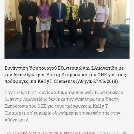
Συνάντηση Υφυπουργού Εξωτερικών κ. Ι.Αμανατίδη με
την Αναπληρώτρια Ύπατη Εκπρόσωπο του ΟΗΕ για τους
πρόσφυγες, κα KellyT. Clements (Αθήνα, 27/06/2018).
Την Tετάρτη 27 Ιουνίου 2018, ο Υφυπουργός Εξωτερικών κ.
Ιωάννης Αμανατίδης δέχθηκε την Αναπληρώτρια Ύπατη
Εκπρόσωπο του ΟΗΕ για τους πρόσφυγες κ. Kelly T.
Clements, επ΄ ευκαιρία ολιγοήμερης επίσκεψής της στην
Αθήνα και Λ ...
Ενημερωτικό Δελτίο Ιούνιος 2018
,
Κυβερνητικό Έργο
28.06.2018
0