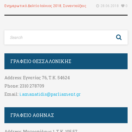
Ενημερωτικό Δελτίο Ιούνιος 2018
,
Συνεντεύξεις
28.06.2018
0
ΓΡΑΦΕΊΟ ΘΕΣΣΑΛΟΝΊΚΗΣ
Address:
Εγνατίας 76, Τ.Κ. 54624
Phone:
2310 278709
Email:
i.amanatidis@parliament.gr
ΓΡΑΦΕΊΟ ΑΘΉΝΑΣ
Address:
Μητροπόλεως 1, Τ.Κ. 105 57