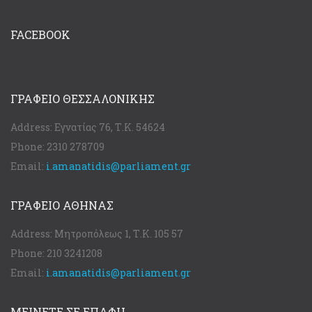
FACEBOOK
ΓΡΑΦΕΊΟ ΘΕΣΣΑΛΟΝΊΚΗΣ
Address:
Εγνατίας 76, Τ.Κ. 54624
Phone:
2310 278709
Email:
i.amanatidis@parliament.gr
ΓΡΑΦΕΊΟ ΑΘΉΝΑΣ
Address:
Μητροπόλεως 1, Τ.Κ. 105 57
Phone:
210 3241208
Email:
i.amanatidis@parliament.gr
ΜΕΙΝΕΤΕ ΣΕ ΕΠΑΦΗ