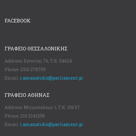
FACEBOOK
ΓΡΑΦΕΊΟ ΘΕΣΣΑΛΟΝΊΚΗΣ
Address:
Εγνατίας 76, Τ.Κ. 54624
Phone:
2310 278709
Email:
i.amanatidis@parliament.gr
ΓΡΑΦΕΊΟ ΑΘΉΝΑΣ
Address:
Μητροπόλεως 1, Τ.Κ. 105 57
Phone:
210 3241208
Email:
i.amanatidis@parliament.gr