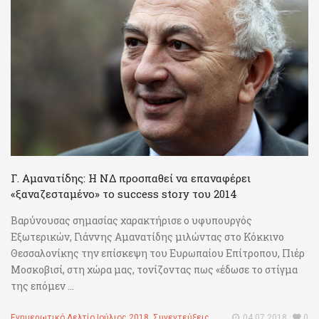
Γ. Αμανατίδης: Η ΝΔ προσπαθεί να επαναφέρει
«ξαναζεσταμένο» το success story του 2014
Βαρύνουσας σημασίας χαρακτήρισε ο υφυπουργός
Εξωτερικών, Γιάννης Αμανατίδης μιλώντας στο Κόκκινο
Θεσσαλονίκης την επίσκεψη του Ευρωπαίου Επίτροπου, Πιέρ
Μοσκοβισί, στη χώρα μας, τονίζοντας πως «έδωσε το στίγμα
της επόμεν ...
Ενημερωτικό Δελτίο Ιούλιος 2018
,
Συνεντεύξεις
04.07.2018
0