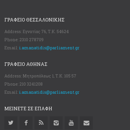
ΓΡΑΦΕΊΟ ΘΕΣΣΑΛΟΝΊΚΗΣ
Address:
Εγνατίας 76, Τ.Κ. 54624
Phone:
2310 278709
Email:
i.amanatidis@parliament.gr
ΓΡΑΦΕΊΟ ΑΘΉΝΑΣ
Address:
Μητροπόλεως 1, Τ.Κ. 105 57
Phone:
210 3241208
Email:
i.amanatidis@parliament.gr
ΜΕΙΝΕΤΕ ΣΕ ΕΠΑΦΗ