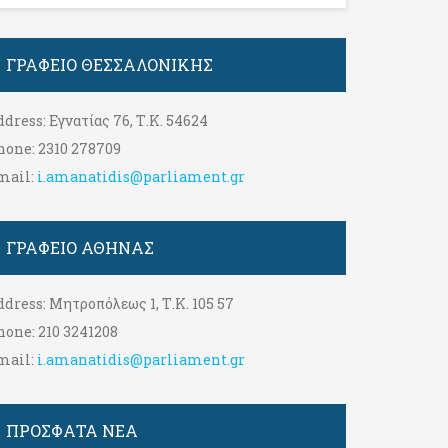
ΓΡΑΦΕΊΟ ΘΕΣΣΑΛΟΝΊΚΗΣ
ddress:
Εγνατίας 76, Τ.Κ. 54624
hone:
2310 278709
mail:
i.amanatidis@parliament.gr
ΓΡΑΦΕΊΟ ΑΘΉΝΑΣ
ddress:
Μητροπόλεως 1, Τ.Κ. 105 57
hone:
210 3241208
mail:
i.amanatidis@parliament.gr
ΠΡΟΣΦΑΤΑ ΝΕΑ