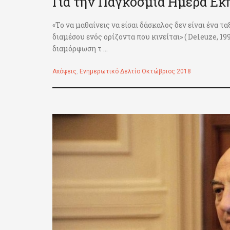
Για την Παγκόσμια Ημέρα Εκ
«Το να μαθαίνεις να είσαι δάσκαλος δεν είναι ένα 
διαμέσου ενός ορίζοντα που κινείται» ( Deleuze, 1
διαμόρφωση τ ...
Απόψεις
,
Ενημερωτικό Δελτίο Οκτώβριος 2018