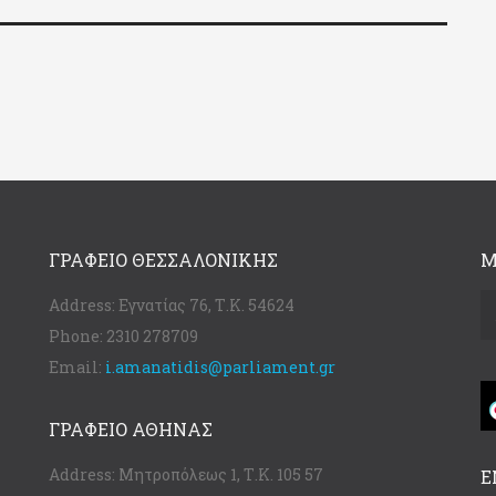
ΓΡΑΦΕΊΟ ΘΕΣΣΑΛΟΝΊΚΗΣ
Μ
Address:
Εγνατίας 76, Τ.Κ. 54624
Phone:
2310 278709
Email:
i.amanatidis@parliament.gr
ΓΡΑΦΕΊΟ ΑΘΉΝΑΣ
Address:
Μητροπόλεως 1, Τ.Κ. 105 57
Ε