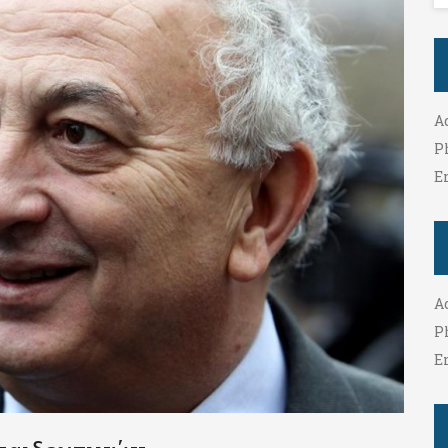
A
P
E
A
P
E