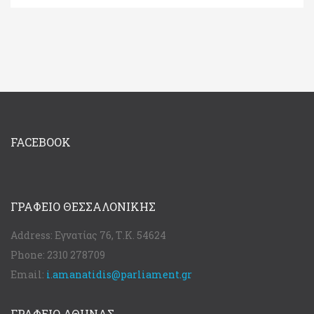
FACEBOOK
ΓΡΑΦΕΊΟ ΘΕΣΣΑΛΟΝΊΚΗΣ
Address:
Εγνατίας 76, Τ.Κ. 54624
Phone:
2310 278709
Email:
i.amanatidis@parliament.gr
ΓΡΑΦΕΊΟ ΑΘΉΝΑΣ