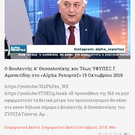
Ο Βουλευτής Α’ Θεσσαλονίκης και Τέως ΥΦΥΠΕΞ Γ.
Αμανατίδης στο «Alpha Ρεπορτάζ» 19 Οκτωβρίου 2018
https://youtu.be/32zPhFes_WE
https://youtu.be/fTSECqJesxk «Η προσπάθεια της ΝΔ να μην
εφαρμοστούν τα θετικά μέτρα του προϋπολογισμού θα πέσει
στο κενό» δήλωσε σήμερα ο βουλευτής Α Θεσσαλονίκης του
ΣΥΡΙΖΑ Γιάννης Αμ ...
Ενημερωτικά Δελτία
,
Ενημερωτικό Δελτίο Οκτώβριος 2018
,
Νέα
19.10.2018
0