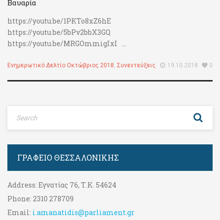
Βαυαρία
https://youtu.be/1PKTo8xZ6hE
https://youtu.be/5bPv2bbX3GQ
https://youtu.be/MRGOmmigIxI ...
Ενημερωτικό Δελτίο Οκτώβριος 2018
,
Συνεντεύξεις
19.10.2018
0
ΓΡΑΦΕΊΟ ΘΕΣΣΑΛΟΝΊΚΗΣ
Address:
Εγνατίας 76, Τ.Κ. 54624
Phone:
2310 278709
Email:
i.amanatidis@parliament.gr