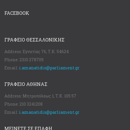
FACEBOOK
ΓΡΑΦΕΊΟ ΘΕΣΣΑΛΟΝΊΚΗΣ
Address:
Εγνατίας 76, Τ.Κ. 54624
Phone:
2310 278709
Email:
i.amanatidis@parliament.gr
ΓΡΑΦΕΊΟ ΑΘΉΝΑΣ
Address:
Μητροπόλεως 1, Τ.Κ. 105 57
Phone:
210 3241208
Email:
i.amanatidis@parliament.gr
ΜΕΙΝΕΤΕ ΣΕ ΕΠΑΦΗ