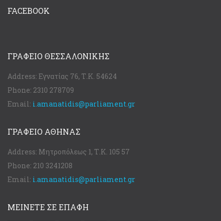
FACEBOOK
ΓΡΑΦΕΊΟ ΘΕΣΣΑΛΟΝΊΚΗΣ
Address:
Εγνατίας 76, Τ.Κ. 54624
Phone:
2310 278709
Email:
i.amanatidis@parliament.gr
ΓΡΑΦΕΊΟ ΑΘΉΝΑΣ
Address:
Μητροπόλεως 1, Τ.Κ. 105 57
Phone:
210 3241208
Email:
i.amanatidis@parliament.gr
ΜΕΙΝΕΤΕ ΣΕ ΕΠΑΦΗ