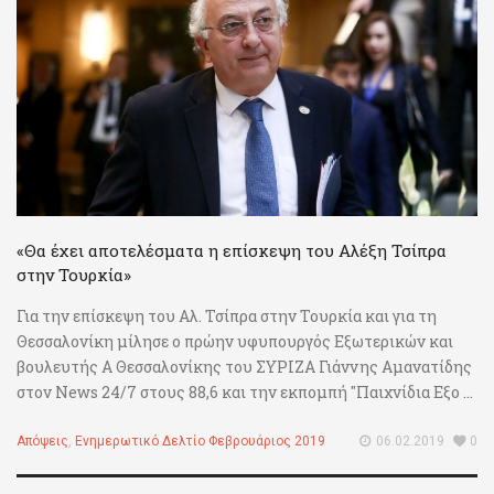
«Θα έχει αποτελέσματα η επίσκεψη του Αλέξη Τσίπρα
στην Τουρκία»
Για την επίσκεψη του Αλ. Τσίπρα στην Τουρκία και για τη
Θεσσαλονίκη μίλησε ο πρώην υφυπουργός Εξωτερικών και
βουλευτής Α Θεσσαλονίκης του ΣΥΡΙΖΑ Γιάννης Αμανατίδης
στον News 24/7 στους 88,6 και την εκπομπή "Παιχνίδια Εξο ...
Απόψεις
,
Ενημερωτικό Δελτίο Φεβρουάριος 2019
06.02.2019
0