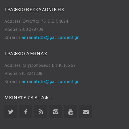
ΓΡΑΦΕΊΟ ΘΕΣΣΑΛΟΝΊΚΗΣ
Address:
Εγνατίας 76, Τ.Κ. 54624
Phone:
2310 278709
Email:
i.amanatidis@parliament.gr
ΓΡΑΦΕΊΟ ΑΘΉΝΑΣ
Address:
Μητροπόλεως 1, Τ.Κ. 105 57
Phone:
210 3241208
Email:
i.amanatidis@parliament.gr
ΜΕΙΝΕΤΕ ΣΕ ΕΠΑΦΗ