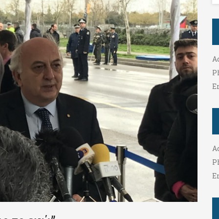
A
P
E
A
P
E