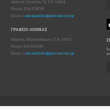
Address:
Εγνατίας 76, Τ.Κ. 54624
Phone:
2310 278709
Email:
i.amanatidis@parliament.gr
ΓΡΑΦΕΊΟ ΑΘΉΝΑΣ
Address:
Μητροπόλεως 1, Τ.Κ. 105 57
Ε
Phone:
210 3241208
Εγ
Email:
i.amanatidis@parliament.gr
επ
d