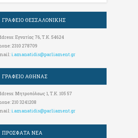
ΓΡΑΦΕΊΟ ΘΕΣΣΑΛΟΝΊΚΗΣ
ddress:
Εγνατίας 76, Τ.Κ. 54624
hone:
2310 278709
mail:
i.amanatidis@parliament.gr
ΓΡΑΦΕΊΟ ΑΘΉΝΑΣ
ddress:
Μητροπόλεως 1, Τ.Κ. 105 57
hone:
210 3241208
mail:
i.amanatidis@parliament.gr
ΠΡΟΣΦΑΤΑ ΝΕΑ