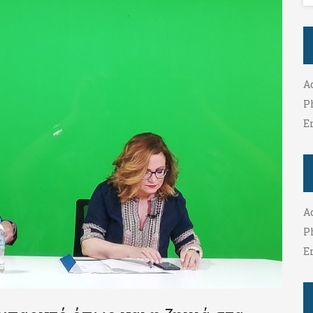
A
P
E
A
P
E