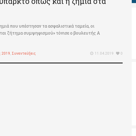
 υπαρκτό όπως και η ζημιά στα
ζημιά που υπέστησαν τα ασφαλιστικά ταμεία, οι
θεται ζήτημα συμψηφισμού» τόνισε ο βουλευτής Α
ς 2019
,
Συνεντεύξεις
11.04.2019
0