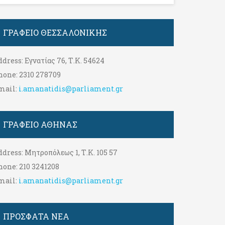
ΓΡΑΦΕΊΟ ΘΕΣΣΑΛΟΝΊΚΗΣ
ddress:
Εγνατίας 76, Τ.Κ. 54624
hone:
2310 278709
mail:
i.amanatidis@parliament.gr
ΓΡΑΦΕΊΟ ΑΘΉΝΑΣ
ddress:
Μητροπόλεως 1, Τ.Κ. 105 57
hone:
210 3241208
mail:
i.amanatidis@parliament.gr
ΠΡΟΣΦΑΤΑ ΝΕΑ