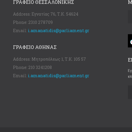
ΓΡΑΦΕΊΟ ΘΕΣΣΑΛΟΝΊΚΗΣ
Μ
Address:
Εγνατίας 76, Τ.Κ. 54624
Phone:
2310 278709
Email:
i.amanatidis@parliament.gr
ΓΡΑΦΕΊΟ ΑΘΉΝΑΣ
Address:
Μητροπόλεως 1, Τ.Κ. 105 57
Ε
Phone:
210 3241208
Εγ
Email:
i.amanatidis@parliament.gr
επ