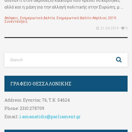
απέναντι στον ακροδεξιό λαϊκισμό που πρέπει να κερδηθεί,
αλλά και η μάχη για την αλλαγή πολιτικής στην Ευρώπη, μ ...
Απόψεις
,
Ενημερωτικά Δελτία
,
Ενημερωτικό Δελτίο Απρίλιος 2019
,
Συνεντεύξεις
21.04.2019
0
ΓΡΑΦΕΊΟ ΘΕΣΣΑΛΟΝΊΚΗΣ
Address:
Εγνατίας 76, Τ.Κ. 54624
Phone:
2310 278709
Email:
i.amanatidis@parliament.gr