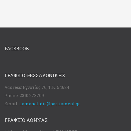
FACEBOOK
ΓΡΑΦΕΊΟ ΘΕΣΣΑΛΟΝΊΚΗΣ
Address:
Εγνατίας 76, Τ.Κ. 54624
Phone:
2310 278709
Email:
i.amanatidis@parliament.gr
ΓΡΑΦΕΊΟ ΑΘΉΝΑΣ