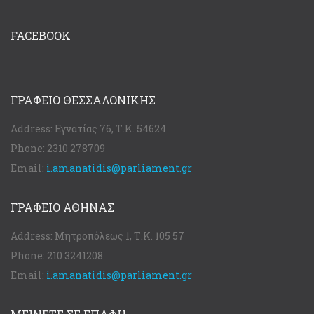
FACEBOOK
ΓΡΑΦΕΊΟ ΘΕΣΣΑΛΟΝΊΚΗΣ
Address:
Εγνατίας 76, Τ.Κ. 54624
Phone:
2310 278709
Email:
i.amanatidis@parliament.gr
ΓΡΑΦΕΊΟ ΑΘΉΝΑΣ
Address:
Μητροπόλεως 1, Τ.Κ. 105 57
Phone:
210 3241208
Email:
i.amanatidis@parliament.gr