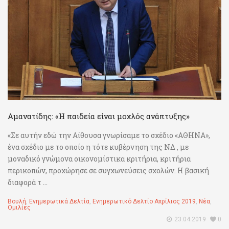
Αμανατίδης: «Η παιδεία είναι μοχλός ανάπτυξης»
«Σε αυτήν εδώ την Αίθουσα γνωρίσαμε το σχέδιο «ΑΘΗΝΑ»,
ένα σχέδιο με το οποίο η τότε κυβέρνηση της ΝΔ , με
μοναδικό γνώμονα οικονομίστικα κριτήρια, κριτήρια
περικοπών, προχώρησε σε συγχωνεύσεις σχολών. Η βασική
διαφορά τ ...
Βουλή
,
Ενημερωτικά Δελτία
,
Ενημερωτικό Δελτίο Απρίλιος 2019
,
Νέα
,
Ομιλίες
23.04.2019
0