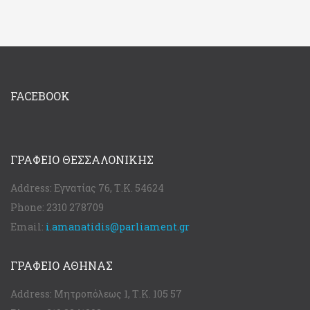
FACEBOOK
ΓΡΑΦΕΊΟ ΘΕΣΣΑΛΟΝΊΚΗΣ
Address:
Εγνατίας 76, Τ.Κ. 54624
Phone:
2310 278709
Email:
i.amanatidis@parliament.gr
ΓΡΑΦΕΊΟ ΑΘΉΝΑΣ
Address:
Μητροπόλεως 1, Τ.Κ. 105 57