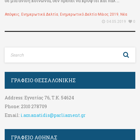
σε μια άνιση κοινωνία, δεν πρέπει να κρυφτεί και πάλ ...
Απόψεις
,
Ενημερωτικά Δελτία
,
Ενημερωτικό Δελτίο Μάιος 2019
,
Νέα
04.05.2019
0
ΓΡΑΦΕΊΟ ΘΕΣΣΑΛΟΝΊΚΗΣ
Address:
Εγνατίας 76, Τ.Κ. 54624
Phone:
2310 278709
Email:
i.amanatidis@parliament.gr
ΓΡΑΦΕΊΟ ΑΘΉΝΑΣ