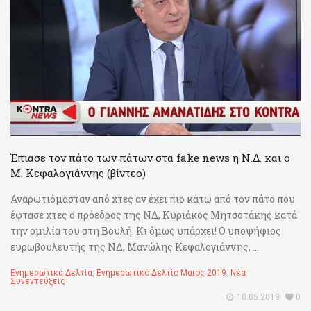
Έπιασε τον πάτο των πάτων στα fake news η Ν.Δ. και ο
Μ. Κεφαλογιάννης (βίντεο)
Αναρωτιόμασταν από χτες αν έχει πιο κάτω από τον πάτο που
έφτασε χτες ο πρόεδρος της ΝΔ, Κυριάκος Μητσοτάκης κατά
την ομιλία του στη Βουλή. Κι όμως υπάρχει! Ο υποψήφιος
ευρωβουλευτής της ΝΔ, Μανώλης Κεφαλογιάννης, ...
Ενημερωτικά Δελτία
,
Ενημερωτικό Δελτίο Μάιος 2019
,
Νέα
,
Συνεντεύξεις
10.05.2019
0