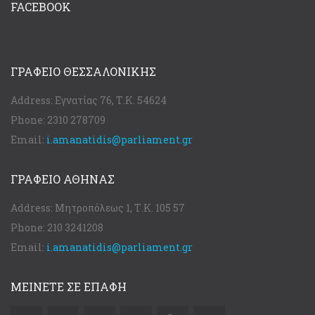
FACEBOOK
ΓΡΑΦΕΊΟ ΘΕΣΣΑΛΟΝΊΚΗΣ
Address:
Εγνατίας 76, Τ.Κ. 54624
Phone:
2310 278709
Email:
i.amanatidis@parliament.gr
ΓΡΑΦΕΊΟ ΑΘΉΝΑΣ
Address:
Μητροπόλεως 1, Τ.Κ. 105 57
Phone:
210 3241208
Email:
i.amanatidis@parliament.gr
ΜΕΙΝΕΤΕ ΣΕ ΕΠΑΦΗ