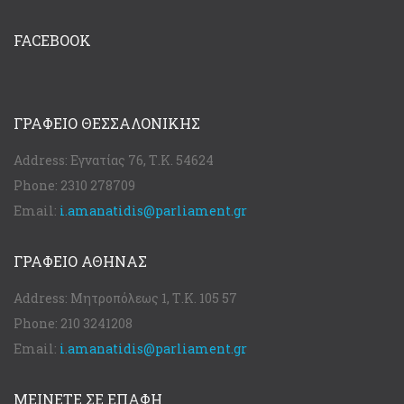
FACEBOOK
ΓΡΑΦΕΊΟ ΘΕΣΣΑΛΟΝΊΚΗΣ
Address:
Εγνατίας 76, Τ.Κ. 54624
Phone:
2310 278709
Email:
i.amanatidis@parliament.gr
ΓΡΑΦΕΊΟ ΑΘΉΝΑΣ
Address:
Μητροπόλεως 1, Τ.Κ. 105 57
Phone:
210 3241208
Email:
i.amanatidis@parliament.gr
ΜΕΙΝΕΤΕ ΣΕ ΕΠΑΦΗ