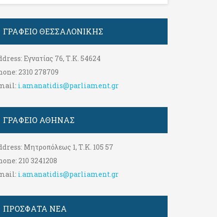
ΓΡΑΦΕΊΟ ΘΕΣΣΑΛΟΝΊΚΗΣ
ddress:
Εγνατίας 76, Τ.Κ. 54624
hone:
2310 278709
mail:
i.amanatidis@parliament.gr
ΓΡΑΦΕΊΟ ΑΘΉΝΑΣ
ddress:
Μητροπόλεως 1, Τ.Κ. 105 57
hone:
210 3241208
mail:
i.amanatidis@parliament.gr
ΠΡΟΣΦΑΤΑ ΝΕΑ