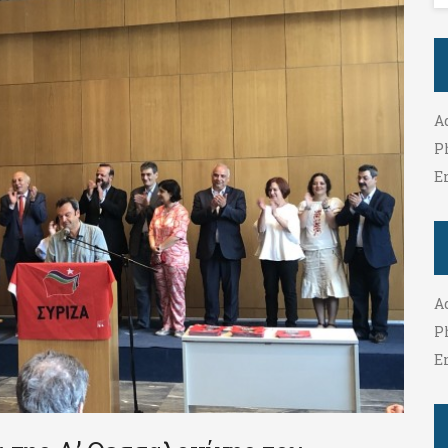
A
P
E
A
P
E