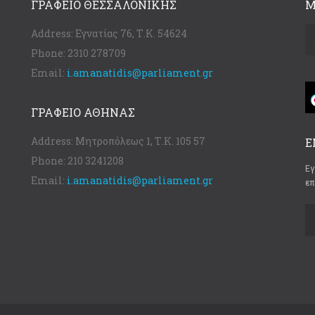
ΓΡΑΦΕΊΟ ΘΕΣΣΑΛΟΝΊΚΗΣ
Μ
Address:
Εγνατίας 76, Τ.Κ. 54624
Phone:
2310 278709
Email:
i.amanatidis@parliament.gr
ΓΡΑΦΕΊΟ ΑΘΉΝΑΣ
Address:
Μητροπόλεως 1, Τ.Κ. 105 57
Ε
Phone:
210 3241208
Εγ
Email:
i.amanatidis@parliament.gr
επ