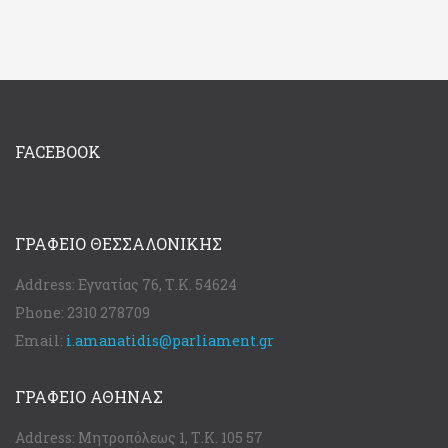
FACEBOOK
ΓΡΑΦΕΊΟ ΘΕΣΣΑΛΟΝΊΚΗΣ
Address:
Εγνατίας 76, Τ.Κ. 54624
Phone:
2310 278709
Email:
i.amanatidis@parliament.gr
ΓΡΑΦΕΊΟ ΑΘΉΝΑΣ
Address:
Μητροπόλεως 1, Τ.Κ. 105 57