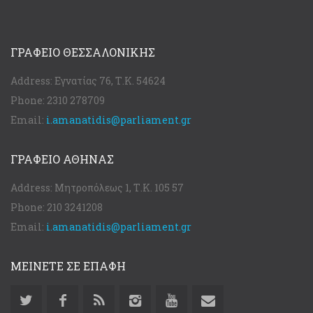
ΓΡΑΦΕΊΟ ΘΕΣΣΑΛΟΝΊΚΗΣ
Address:
Εγνατίας 76, Τ.Κ. 54624
Phone:
2310 278709
Email:
i.amanatidis@parliament.gr
ΓΡΑΦΕΊΟ ΑΘΉΝΑΣ
Address:
Μητροπόλεως 1, Τ.Κ. 105 57
Phone:
210 3241208
Email:
i.amanatidis@parliament.gr
ΜΕΙΝΕΤΕ ΣΕ ΕΠΑΦΗ