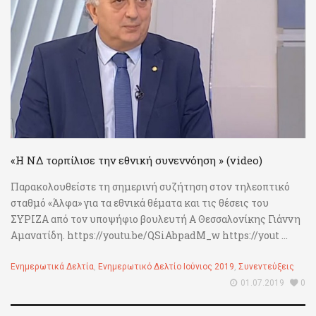
«Η ΝΔ τορπίλισε την εθνική συνεννόηση » (video)
Παρακολουθείστε τη σημερινή συζήτηση στον τηλεοπτικό
σταθμό «Άλφα» για τα εθνικά θέματα και τις θέσεις του
ΣΥΡΙΖΑ από τον υποψήφιο βουλευτή Α Θεσσαλονίκης Γιάννη
Αμανατίδη. https://youtu.be/QSiAbpadM_w https://yout ...
Ενημερωτικά Δελτία
,
Ενημερωτικό Δελτίο Ιούνιος 2019
,
Συνεντεύξεις
01.07.2019
0