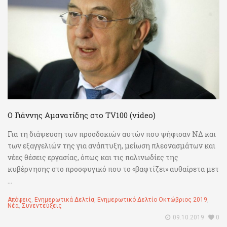
Ο Γιάννης Αμανατίδης στο TV100 (video)
Για τη διάψευση των προσδοκιών αυτών που ψήφισαν ΝΔ και
των εξαγγελιών της για ανάπτυξη, μείωση πλεονασμάτων και
νέες θέσεις εργασίας, όπως και τις παλινωδίες της
κυβέρνησης στο προσφυγικό που το «βαφτίζει» αυθαίρετα μετ
...
Απόψεις
,
Ενημερωτικά Δελτία
,
Ενημερωτικό Δελτίο Οκτώβριος 2019
,
Νέα
,
Συνεντεύξεις
09.10.2019
0