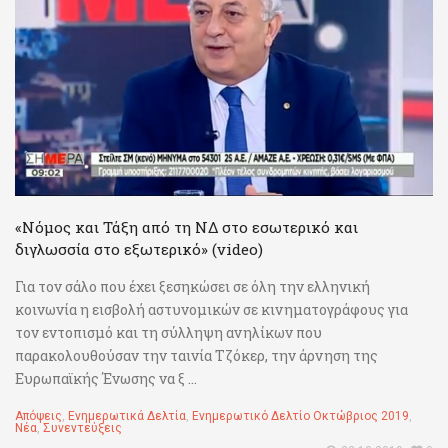
«Νόμος και Τάξη από τη ΝΔ στο εσωτερικό και
διγλωσσία στο εξωτερικό» (video)
Για τον σάλο που έχει ξεσηκώσει σε όλη την ελληνική
κοινωνία η εισβολή αστυνομικών σε κινηματογράφους για
τον εντοπισμό και τη σύλληψη ανηλίκων που
παρακολουθούσαν την ταινία Τζόκερ, την άρνηση της
Ευρωπαϊκής Ένωσης να ξ ...
Απόψεις
,
Ενημερωτικά Δελτία
,
Ενημερωτικό Δελτίο Οκτώβριος 2019
,
Νέα
,
Συνεντεύξεις