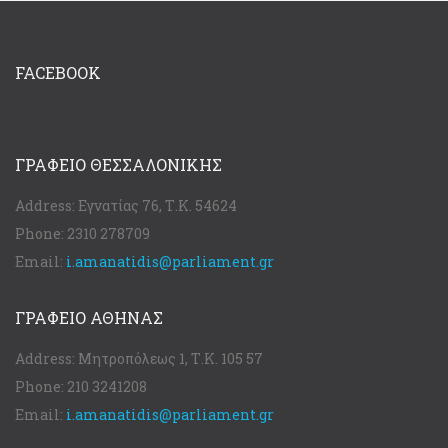
FACEBOOK
ΓΡΑΦΕΊΟ ΘΕΣΣΑΛΟΝΊΚΗΣ
Address:
Εγνατίας 76, Τ.Κ. 54624
Phone:
2310 278709
Email:
i.amanatidis@parliament.gr
ΓΡΑΦΕΊΟ ΑΘΉΝΑΣ
Address:
Μητροπόλεως 1, Τ.Κ. 105 57
Phone:
210 3241208
Email:
i.amanatidis@parliament.gr