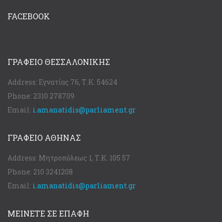
FACEBOOK
ΓΡΑΦΕΊΟ ΘΕΣΣΑΛΟΝΊΚΗΣ
Address:
Εγνατίας 76, Τ.Κ. 54624
Phone:
2310 278709
Email:
i.amanatidis@parliament.gr
ΓΡΑΦΕΊΟ ΑΘΉΝΑΣ
Address:
Μητροπόλεως 1, Τ.Κ. 105 57
Phone:
210 3241208
Email:
i.amanatidis@parliament.gr
ΜΕΙΝΕΤΕ ΣΕ ΕΠΑΦΗ