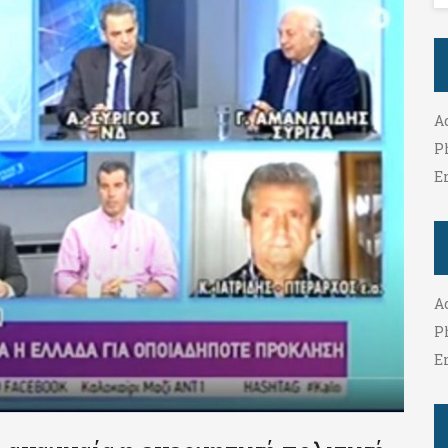
A
P
E
A
P
E