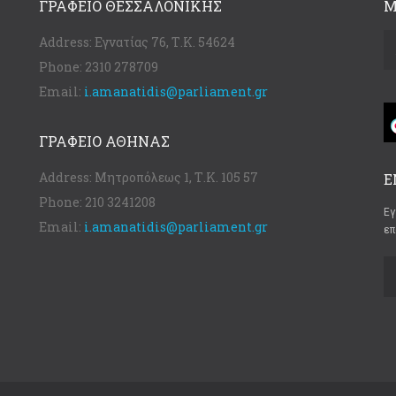
ΓΡΑΦΕΊΟ ΘΕΣΣΑΛΟΝΊΚΗΣ
Μ
Address:
Εγνατίας 76, Τ.Κ. 54624
Phone:
2310 278709
Email:
i.amanatidis@parliament.gr
ΓΡΑΦΕΊΟ ΑΘΉΝΑΣ
Address:
Μητροπόλεως 1, Τ.Κ. 105 57
Ε
Phone:
210 3241208
Εγ
Email:
i.amanatidis@parliament.gr
επ