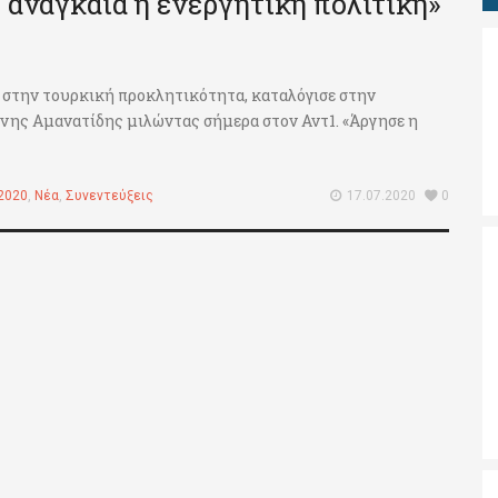
αναγκαία η ενεργητική πολιτική»
στην τουρκική προκλητικότητα, καταλόγισε στην
νης Αμανατίδης μιλώντας σήμερα στον Αντ1. «Άργησε η
2020
,
Νέα
,
Συνεντεύξεις
17.07.2020
0