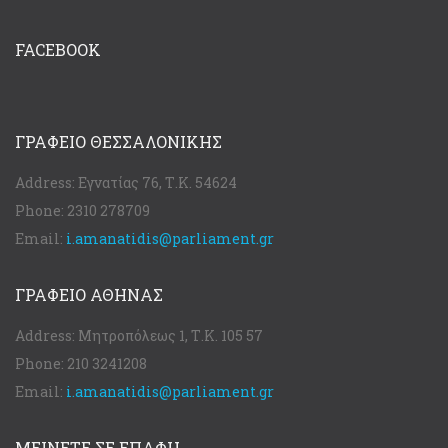
FACEBOOK
ΓΡΑΦΕΊΟ ΘΕΣΣΑΛΟΝΊΚΗΣ
Address:
Εγνατίας 76, Τ.Κ. 54624
Phone:
2310 278709
Email:
i.amanatidis@parliament.gr
ΓΡΑΦΕΊΟ ΑΘΉΝΑΣ
Address:
Μητροπόλεως 1, Τ.Κ. 105 57
Phone:
210 3241208
Email:
i.amanatidis@parliament.gr
ΜΕΙΝΕΤΕ ΣΕ ΕΠΑΦΗ