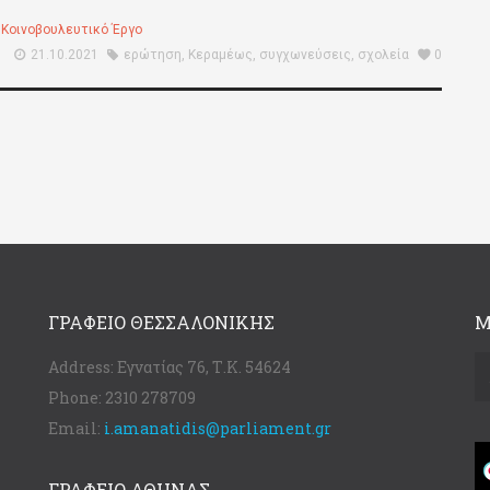
,
Κοινοβουλευτικό Έργο
21.10.2021
ερώτηση
,
Κεραμέως
,
συγχωνεύσεις
,
σχολεία
0
ΓΡΑΦΕΊΟ ΘΕΣΣΑΛΟΝΊΚΗΣ
Μ
Address:
Εγνατίας 76, Τ.Κ. 54624
Phone:
2310 278709
Email:
i.amanatidis@parliament.gr
ΓΡΑΦΕΊΟ ΑΘΉΝΑΣ