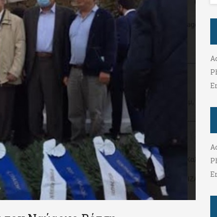
A
P
E
A
P
E