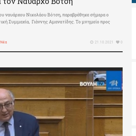
α τον Ναύαρχο Βότση
ου ναυάρχου Νικολάου Βότση, παραβρέθηκε σήμερα ο
ική Συμμαχία, Γιάννης Αμανατίδης. Το μνημείο προς
,
Νέα
21.10.2021
0