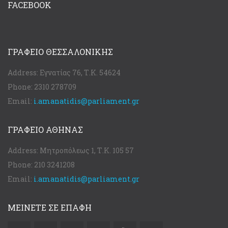
FACEBOOK
ΓΡΑΦΕΊΟ ΘΕΣΣΑΛΟΝΊΚΗΣ
Address:
Εγνατίας 76, Τ.Κ. 54624
Phone:
2310 278709
Email:
i.amanatidis@parliament.gr
ΓΡΑΦΕΊΟ ΑΘΉΝΑΣ
Address:
Μητροπόλεως 1, Τ.Κ. 105 57
Phone:
210 3241208
Email:
i.amanatidis@parliament.gr
ΜΕΙΝΕΤΕ ΣΕ ΕΠΑΦΗ