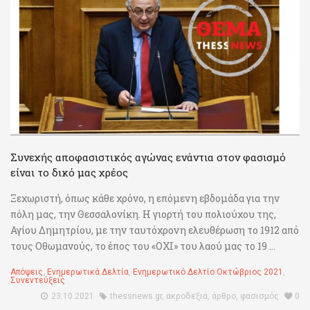
Συνεχής αποφασιστικός αγώνας ενάντια στον φασισμό
είναι το δικό μας χρέος
Ξεχωριστή, όπως κάθε χρόνο, η επόμενη εβδομάδα για την
πόλη μας, την Θεσσαλονίκη. Η γιορτή του πολιούχου της,
Αγίου Δημητρίου, με την ταυτόχρονη ελευθέρωση το 1912 από
τους Οθωμανούς, το έπος του «ΟΧΙ» του λαού μας το 19 ...
Απόψεις
,
Ενημερωτικά Δελτία
,
Ενημερωτικό Δελτίο Οκτώβριος 2021
,
Συνεντεύξεις
23.10.2021
thessnews.gr
,
ακροδεξιά
,
άρθρο
,
φασισμός
0