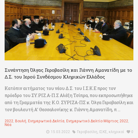
Συνάντηση Όλγας Γεροβασίλη και Γιάννη Αμανατίδη με το
Δ.Σ. του Ιερού Συνδέσμου Κληρικών Ελλάδος
Κατόπιν αιτήματος του νέου Δ.Σ. του Ι.Σ.Κ.Ε προς τον
πρόεδρο του ΣΥ.ΡΙΖ.Α-Π.Σ Αλέξη Τσίπρα, που εκπροσωπήθηκε
από τη Γραμματέα της Κ.Ο. ΣΥΡΙΖΑ-ΠΣ κ. Όλγα Γεροβασίλη και
τον βουλευτή Α’ Θεσσαλονίκης κ. Γιάννη Αμανατίδη, π ...
2022
,
Βουλή
,
Ενημερωτικά Δελτία
,
Ενημερωτικό Δελτίο Μάρτιος 2022
,
Νέα
15.03.2022
Γεροβασίλη
,
ΙΣΚΕ
,
κληρικοί
0