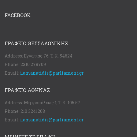
FACEBOOK
ΓΡΑΦΕΊΟ ΘΕΣΣΑΛΟΝΊΚΗΣ
Address:
Εγνατίας 76, Τ.Κ. 54624
Phone:
2310 278709
Email:
i.amanatidis@parliament.gr
ΓΡΑΦΕΊΟ ΑΘΉΝΑΣ
Address:
Μητροπόλεως 1, Τ.Κ. 105 57
Phone:
210 3241208
Email:
i.amanatidis@parliament.gr
ΜΕΙΝΕΤΕ ΣΕ ΕΠΑΦΗ