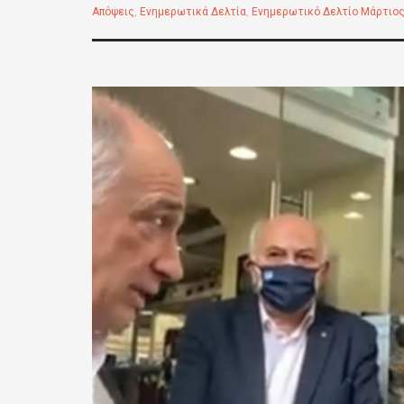
Απόψεις
,
Ενημερωτικά Δελτία
,
Ενημερωτικό Δελτίο Μάρτιος