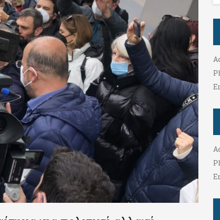
A
P
E
A
P
E