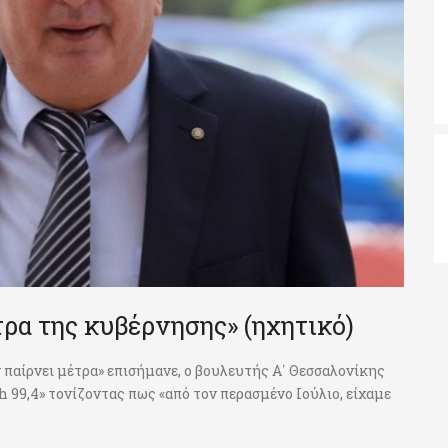
ρα της κυβέρνησης» (ηχητικό)
 παίρνει μέτρα» επισήμανε, ο βουλευτής Α΄ Θεσσαλονίκης
 99,4» τονίζοντας πως «από τον περασμένο Ιούλιο, είχαμε