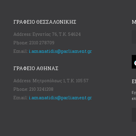
ΓΡΑΦΕΊΟ ΘΕΣΣΑΛΟΝΊΚΗΣ
Μ
Address:
Εγνατίας 76, Τ.Κ. 54624
Phone:
2310 278709
Email:
i.amanatidis@parliament.gr
ΓΡΑΦΕΊΟ ΑΘΉΝΑΣ
Address:
Μητροπόλεως 1, Τ.Κ. 105 57
Ε
Phone:
210 3241208
Εγ
Email:
i.amanatidis@parliament.gr
επ