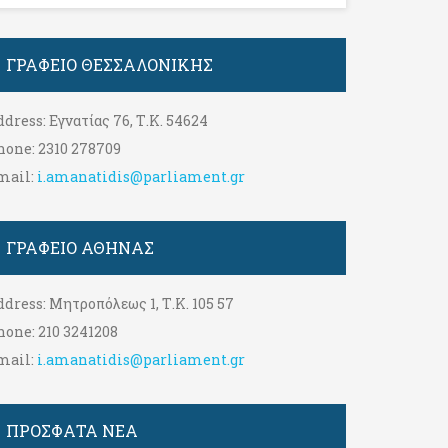
ΓΡΑΦΕΊΟ ΘΕΣΣΑΛΟΝΊΚΗΣ
ddress:
Εγνατίας 76, Τ.Κ. 54624
hone:
2310 278709
mail:
i.amanatidis@parliament.gr
ΓΡΑΦΕΊΟ ΑΘΉΝΑΣ
ddress:
Μητροπόλεως 1, Τ.Κ. 105 57
hone:
210 3241208
mail:
i.amanatidis@parliament.gr
ΠΡΟΣΦΑΤΑ ΝΕΑ