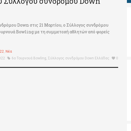
ου Συλλόγου συνδρόμου Down
νδρόμου Down στις 21 Μαρτίου, ο Σύλλογος συνδρόμου
Τουρνουά Bowling με τη συμμετοχή αθλητών από φορείς
022
,
Νέα
022
6ο Τουρνουά Bowling
,
Σύλλογος συνδρόμου Down Ελλάδας
0