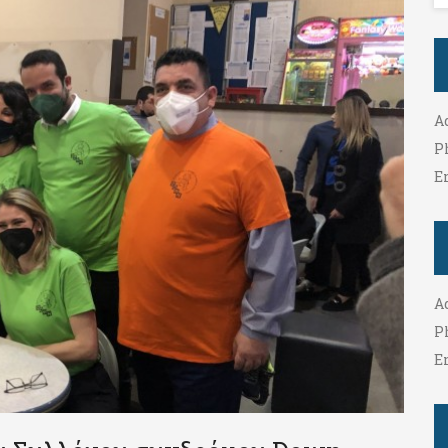
A
P
E
A
P
E