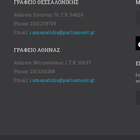
ΓΡΑΦΕΊΟ ΘΕΣΣΑΛΟΝΊΚΗΣ
Μ
Address:
Εγνατίας 76, Τ.Κ. 54624
Phone:
2310 278709
Email:
i.amanatidis@parliament.gr
ΓΡΑΦΕΊΟ ΑΘΉΝΑΣ
Address:
Μητροπόλεως 1, Τ.Κ. 105 57
Ε
Phone:
210 3241208
Εγ
Email:
i.amanatidis@parliament.gr
επ