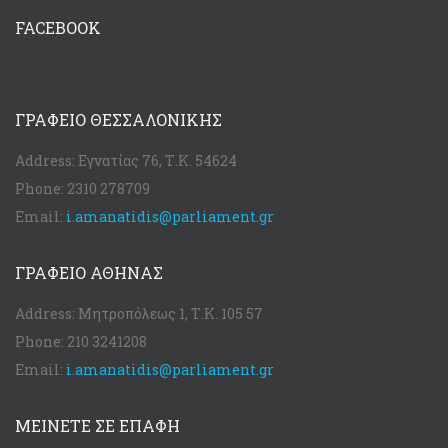
FACEBOOK
ΓΡΑΦΕΊΟ ΘΕΣΣΑΛΟΝΊΚΗΣ
Address:
Εγνατίας 76, Τ.Κ. 54624
Phone:
2310 278709
Email:
i.amanatidis@parliament.gr
ΓΡΑΦΕΊΟ ΑΘΉΝΑΣ
Address:
Μητροπόλεως 1, Τ.Κ. 105 57
Phone:
210 3241208
Email:
i.amanatidis@parliament.gr
ΜΕΙΝΕΤΕ ΣΕ ΕΠΑΦΗ