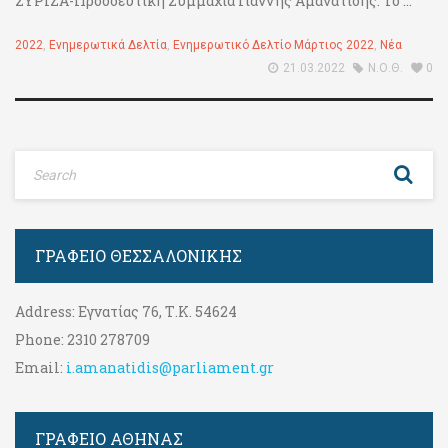
ΣΥΡΙΖΑ-Προοδευτική Συμμαχία Γιάννης Αμανατίδης. Το ...
2022
,
Ενημερωτικά Δελτία
,
Ενημερωτικό Δελτίο Μάρτιος 2022
,
Νέα
21.03.2022
Ν.Ο.Θ.
0
ΓΡΑΦΕΊΟ ΘΕΣΣΑΛΟΝΊΚΗΣ
Address:
Εγνατίας 76, Τ.Κ. 54624
Phone:
2310 278709
Email:
i.amanatidis@parliament.gr
ΓΡΑΦΕΊΟ ΑΘΉΝΑΣ