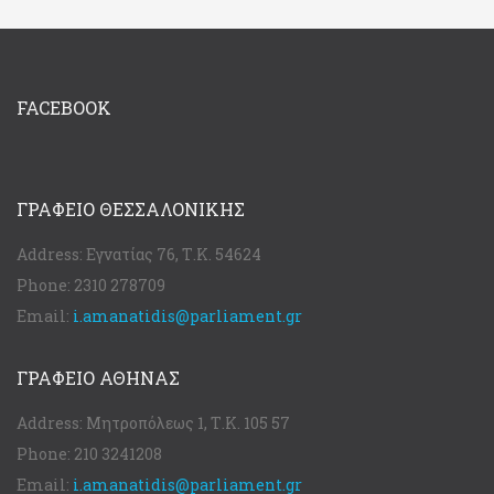
FACEBOOK
ΓΡΑΦΕΊΟ ΘΕΣΣΑΛΟΝΊΚΗΣ
Address:
Εγνατίας 76, Τ.Κ. 54624
Phone:
2310 278709
Email:
i.amanatidis@parliament.gr
ΓΡΑΦΕΊΟ ΑΘΉΝΑΣ
Address:
Μητροπόλεως 1, Τ.Κ. 105 57
Phone:
210 3241208
Email:
i.amanatidis@parliament.gr