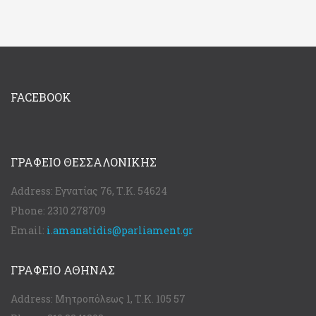
FACEBOOK
ΓΡΑΦΕΊΟ ΘΕΣΣΑΛΟΝΊΚΗΣ
Address:
Εγνατίας 76, Τ.Κ. 54624
Phone:
2310 278709
Email:
i.amanatidis@parliament.gr
ΓΡΑΦΕΊΟ ΑΘΉΝΑΣ
Address:
Μητροπόλεως 1, Τ.Κ. 105 57