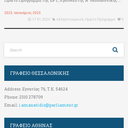
Πρώτο Πρόγραμμα της ΕΡΤ, ο βουλευτής Α΄ Θεσσαλονίκης ...
2023
,
Ιανουάριος 2023
17.01.2023
ελληνοτουρκικά
,
Πρώτο Πρόγραμμα
0
ΓΡΑΦΕΊΟ ΘΕΣΣΑΛΟΝΊΚΗΣ
Address:
Εγνατίας 76, Τ.Κ. 54624
Phone:
2310 278709
Email:
i.amanatidis@parliament.gr
ΓΡΑΦΕΊΟ ΑΘΉΝΑΣ