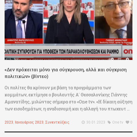
«Δεν πρόκειται μόνο για σύγκρουση, αλλά και σύγκριση
πολιτικών» (βίντεο)
Οι πολίτες θα κρίνουν με βάση τα προγράμματα των
κομμάτων, εκτίμησε ο βουλευτής Α΄ Θεσσαλονίκης Γιάννης
Αμανατίδης, μιλώντας σήμερα στο «One tv». «Η δίκαιη αύξηση
των εισοδημάτων, η αναδιανομή και η αλλαγή του πτωχευτ ...
2023
,
Ιανουάριος 2023
,
Συνεντεύξεις
30.01.2023
One tv
0