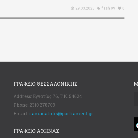
29.03.2023
flash 99
0
ΓΡΑΦΕΊΟ ΘΕΣΣΑΛΟΝΊΚΗΣ
Μ
Address:
Εγνατίας 76, Τ.Κ. 54624
Phone:
2310 278709
Email:
i.amanatidis@parliament.gr
ΓΡΑΦΕΊΟ ΑΘΉΝΑΣ