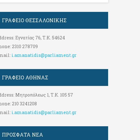
ΓΡΑΦΕΊΟ ΘΕΣΣΑΛΟΝΊΚΗΣ
ddress:
Εγνατίας 76, Τ.Κ. 54624
hone:
2310 278709
mail:
i.amanatidis@parliament.gr
ΓΡΑΦΕΊΟ ΑΘΉΝΑΣ
ddress:
Μητροπόλεως 1, Τ.Κ. 105 57
hone:
210 3241208
mail:
i.amanatidis@parliament.gr
ΠΡΟΣΦΑΤΑ ΝΕΑ