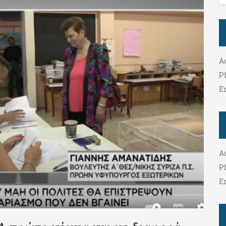
A
P
E
A
P
E