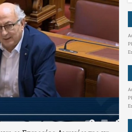
A
P
E
A
P
E