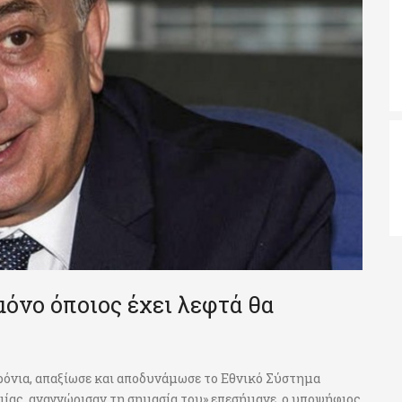
όνο όποιος έχει λεφτά θα
ρόνια, απαξίωσε και αποδυνάμωσε το Εθνικό Σύστημα
μίας, αναγνώρισαν τη σημασία του» επεσήμανε, ο υποψήφιος