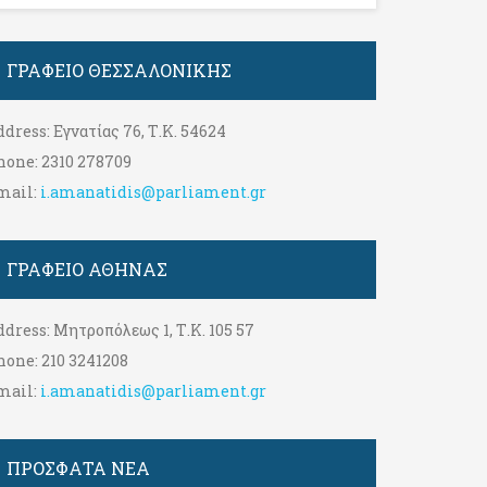
ΓΡΑΦΕΊΟ ΘΕΣΣΑΛΟΝΊΚΗΣ
ddress:
Εγνατίας 76, Τ.Κ. 54624
hone:
2310 278709
mail:
i.amanatidis@parliament.gr
ΓΡΑΦΕΊΟ ΑΘΉΝΑΣ
ddress:
Μητροπόλεως 1, Τ.Κ. 105 57
hone:
210 3241208
mail:
i.amanatidis@parliament.gr
ΠΡΟΣΦΑΤΑ ΝΕΑ