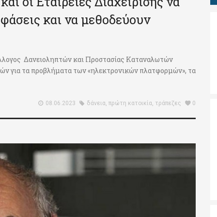
και οι Εταιρείες Διαχείρισης να
φάσεις και να μεθοδεύουν
 Σύλλογος Δανειοληπτών και Προστασίας Καταναλωτών
ιών για τα προβλήματα των «ηλεκτρονικών πλατφορμών», τα
08.06.2023
δάνεια
,
πρώτη κατοικία
,
τράπεζες
0