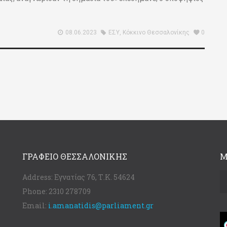
08.06.2023
ΕΣΥ
,
Κόκκινο Θεσσαλονίκης
0
ΓΡΑΦΕΊΟ ΘΕΣΣΑΛΟΝΊΚΗΣ
Μ
Address:
Εγνατίας 76, Τ.Κ. 54624
Phone:
2310 278709
Email:
i.amanatidis@parliament.gr