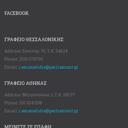
FACEBOOK
ΓΡΑΦΕΊΟ ΘΕΣΣΑΛΟΝΊΚΗΣ
Address:
Εγνατίας 76, Τ.Κ. 54624
Phone:
2310 278709
Email:
i.amanatidis@parliament.gr
ΓΡΑΦΕΊΟ ΑΘΉΝΑΣ
Address:
Μητροπόλεως 1, Τ.Κ. 105 57
Phone:
210 3241208
Email:
i.amanatidis@parliament.gr
ΜΕΙΝΕΤΕ ΣΕ ΕΠΑΦΗ