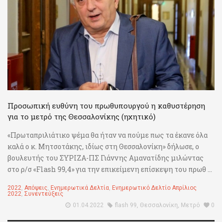
Προσωπική ευθύνη του πρωθυπουργού η καθυστέρηση
για το μετρό της Θεσσαλονίκης (ηχητικό)
«Πρωταπριλιάτικο ψέμα θα ήταν να πούμε πως τα έκανε όλα
καλά ο κ. Μητσοτάκης, ιδίως στη Θεσσαλονίκη» δήλωσε, ο
βουλευτής του ΣΥΡΙΖΑ-ΠΣ Γιάννης Αμανατίδης μιλώντας
στο ρ/σ «Flash 99,4» για την επικείμενη επίσκεψη του πρωθ ...
2022
,
Απόψεις
,
Ενημερωτικά Δελτία
,
Ενημερωτικό Δελτίο Απρίλιος
2022
,
Συνεντεύξεις
01.04.2022
flash 99
,
Θεσσαλονίκη
,
Μετρό
0