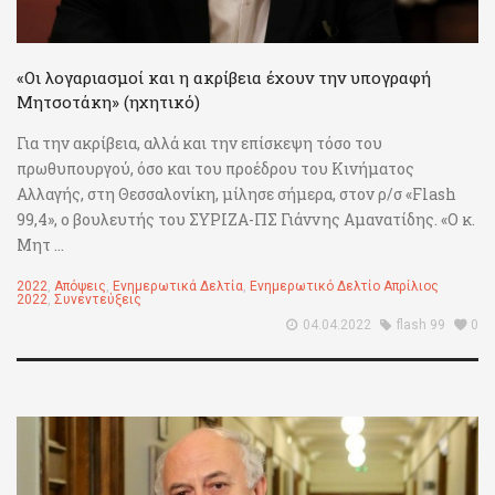
«Οι λογαριασμοί και η ακρίβεια έχουν την υπογραφή
Μητσοτάκη» (ηχητικό)
Για την ακρίβεια, αλλά και την επίσκεψη τόσο του
πρωθυπουργού, όσο και του προέδρου του Κινήματος
Αλλαγής, στη Θεσσαλονίκη, μίλησε σήμερα, στον ρ/σ «Flash
99,4», ο βουλευτής του ΣΥΡΙΖΑ-ΠΣ Γιάννης Αμανατίδης. «Ο κ.
Μητ ...
2022
,
Απόψεις
,
Ενημερωτικά Δελτία
,
Ενημερωτικό Δελτίο Απρίλιος
2022
,
Συνεντεύξεις
04.04.2022
flash 99
0