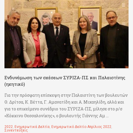
Ενδυνάμωση των σχέσεων ΣΥΡΙΖΑ-ΠΣ και Παλαιστίνης
(ηχητικό)
Για την πρόσφατη επίσκεψη στην Παλαιστίνη των βουλευτών
Θ. Δρίτσα, Κ. Βέττα, Γ. Αμανατίδη και Α. Μιχαηλίδη, αλλά και
για το επικείμενο συνέδριο του ΣΥΡΙΖΑ-ΠΣ, μίλησε στο ρ/σ
«Κόκκινο Θεσσαλονίκης», ο βουλευτής Γιάννης Αμ ...
2022
,
Ενημερωτικά Δελτία
,
Ενημερωτικό Δελτίο Απρίλιος 2022
,
Συνεντεύξεις