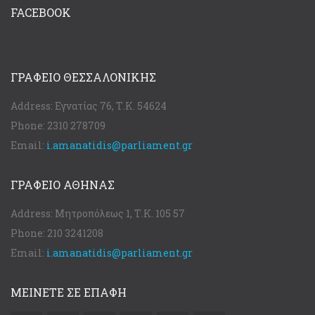
FACEBOOK
ΓΡΑΦΕΊΟ ΘΕΣΣΑΛΟΝΊΚΗΣ
Address:
Εγνατίας 76, Τ.Κ. 54624
Phone:
2310 278709
Email:
i.amanatidis@parliament.gr
ΓΡΑΦΕΊΟ ΑΘΉΝΑΣ
Address:
Μητροπόλεως 1, Τ.Κ. 105 57
Phone:
210 3241208
Email:
i.amanatidis@parliament.gr
ΜΕΙΝΕΤΕ ΣΕ ΕΠΑΦΗ