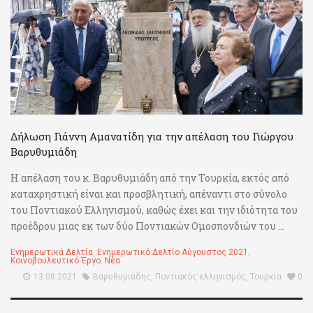
Δήλωση Γιάννη Αμανατίδη για την απέλαση του Γιώργου
Βαρυθυμιάδη
Η απέλαση του κ. Βαρυθυμιάδη από την Τουρκία, εκτός από
καταχρηστική είναι και προσβλητική, απέναντι στο σύνολο
του Ποντιακού Ελληνισμού, καθώς έχει και την ιδιότητα του
προέδρου μιας εκ των δύο Ποντιακών Ομοσπονδιών του ...
Ενημερωτικά Δελτία
,
Ενημερωτικό Δελτίο Αύγουστος 2021
,
Κοινοβουλευτικό Έργο
,
Νέα
13.08.2021
Βαρυθυμιάδης
,
Ποντιακός ελληνισμός
,
Τουρκία
0