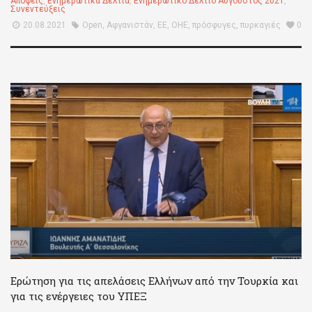
Απόψεις
,
Ενημερωτικά Δελτία
,
Ενημερωτικό Δελτίο Αύγουστος 2021
,
Συνεντεύξεις
20.08.2021
Open
,
Αφγανιστάν
,
ΕΕ
,
ΟΗΕ
,
πρόσφυγες
,
πυρκαγιές
0
Ερώτηση για τις απελάσεις Ελλήνων από την Τουρκία και
για τις ενέργειες του ΥΠΕΞ