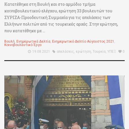
Κατατέθηκε στη Βουλή και στο αρμόδιο τμήμα
κοινοβουλευτικού ελέγχου, ερώτηση 33 βουλευτών του
ΣΥΡΙΖΑ-Προοδευτική Συμμαχία για τις απελάσεις των
Ελλήνων πολιτών από τις τουρκικές αρχές. Στην ερώτηση,
που κατατέθηκε με ...
Βουλή
,
Ενημερωτικά Δελτία
,
Ενημερωτικό Δελτίο Αύγουστος 2021
,
Κοινοβουλευτικό Έργο
19.08.2021
απελάσεις
,
ερώτηση
,
Τουρκία
,
ΥΠΕΞ
0