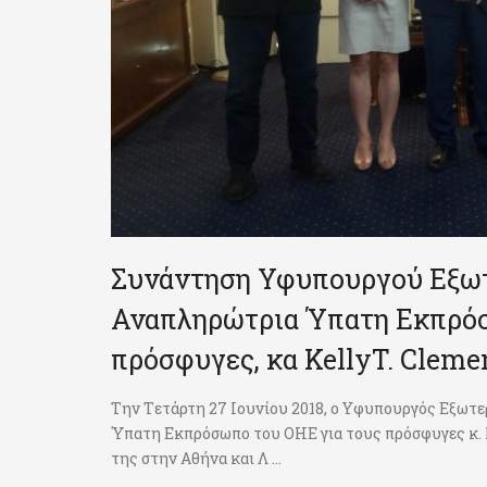
Συνάντηση Υφυπουργού Εξωτε
Αναπληρώτρια Ύπατη Εκπρόσ
πρόσφυγες, κα KellyT. Clemen
Την Tετάρτη 27 Ιουνίου 2018, ο Υφυπουργός Εξωτ
Ύπατη Εκπρόσωπο του ΟΗΕ για τους πρόσφυγες κ. K
της στην Αθήνα και Λ ...