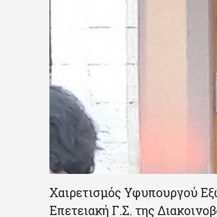
Χαιρετισμός Υφυπουργού Εξω
Eπετειακή Γ.Σ. της Διακοινο