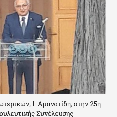
τερικών, Ι. Αμανατίδη, στην 25η
βουλευτικής Συνέλευσης