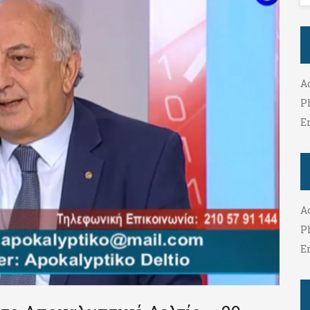
A
P
E
A
P
E