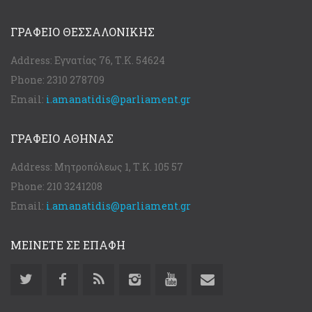
ΓΡΑΦΕΊΟ ΘΕΣΣΑΛΟΝΊΚΗΣ
Address:
Εγνατίας 76, Τ.Κ. 54624
Phone:
2310 278709
Email:
i.amanatidis@parliament.gr
ΓΡΑΦΕΊΟ ΑΘΉΝΑΣ
Address:
Μητροπόλεως 1, Τ.Κ. 105 57
Phone:
210 3241208
Email:
i.amanatidis@parliament.gr
ΜΕΙΝΕΤΕ ΣΕ ΕΠΑΦΗ