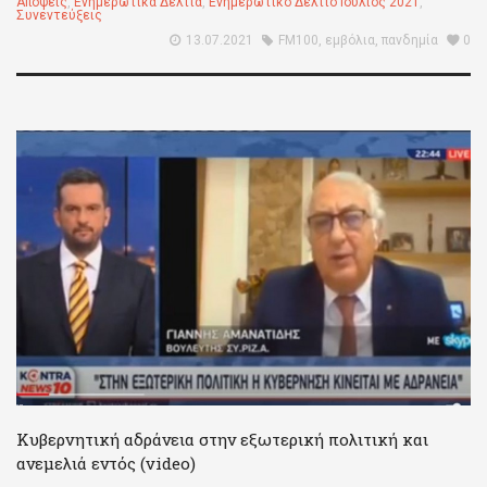
Απόψεις
,
Ενημερωτικά Δελτία
,
Ενημερωτικό Δελτίο Ιούλιος 2021
,
Συνεντεύξεις
13.07.2021
FM100
,
εμβόλια
,
πανδημία
0
Κυβερνητική αδράνεια στην εξωτερική πολιτική και
ανεμελιά εντός (video)