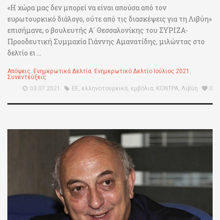
«Η χώρα μας δεν μπορεί να είναι απούσα από τον
ευρωτουρκικό διάλογο, ούτε από τις διασκέψεις για τη Λιβύη»
επισήμανε, ο βουλευτής Α΄ Θεσσαλονίκης του ΣΥΡΙΖΑ-
Προοδευτική Συμμαχία Γιάννης Αμανατίδης, μιλώντας στο
δελτίο ει ...
Απόψεις
,
Ενημερωτικά Δελτία
,
Ενημερωτικό Δελτίο Ιούλιος 2021
,
Συνεντεύξεις
03.07.2021
ΕΕ
,
ελληνοτουρκικά
,
εμβόλια
,
ΚΟΝΤΡΑ
,
Λιβύη
0