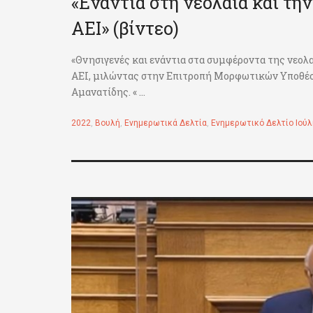
«Ενάντια στη νεολαία και την
ΑΕΙ» (βίντεο)
«Θνησιγενές και ενάντια στα συμφέροντα της νεολα
ΑΕΙ, μιλώντας στην Επιτροπή Μορφωτικών Υποθέσ
Αμανατίδης. « ...
2022
,
Βουλή
,
Ενημερωτικά Δελτία
,
Ενημερωτικό Δελτίο Ιούλ