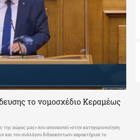
ίδευσης το νομοσχέδιο Κεραμέως
ς της χώρας μας» που αποσκοπεί «στην κατηγοριοποίηση
ν και του συλλόγου διδασκόντων» χαρακτήρισε το