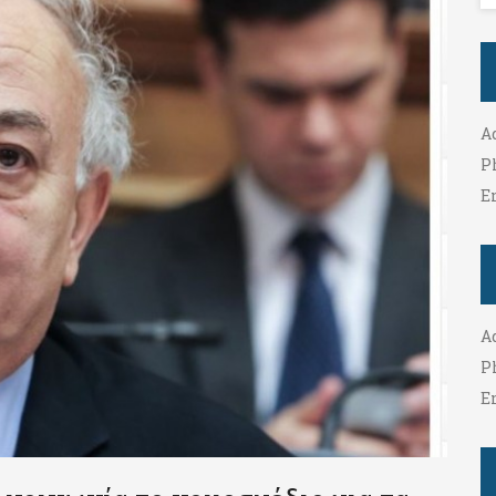
A
P
E
A
P
E