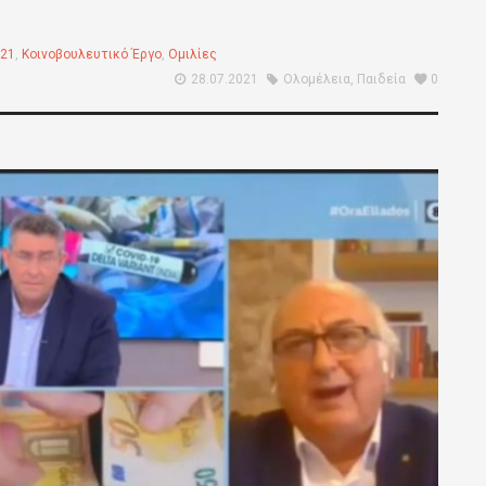
021
,
Κοινοβουλευτικό Έργο
,
Ομιλίες
28.07.2021
Ολομέλεια
,
Παιδεία
0