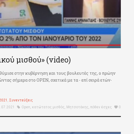
ικού μισθού» (video)
» θύμισε στην κυβέρνηση και τους βουλευτές της, ο πρώην
τας σήμερα στο OPEN, σχετικά με τα - επί σειρά ετών-
2021
,
Συνεντεύξεις
.07.2021
Open
,
κατώτατος μισθός
,
Μητσοτάκης
,
πόθεν έσχες
0