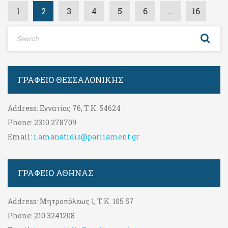
1
2
3
4
5
6
…
16
ΓΡΑΦΕΊΟ ΘΕΣΣΑΛΟΝΊΚΗΣ
Address:
Εγνατίας 76, Τ.Κ. 54624
Phone:
2310 278709
Email:
i.amanatidis@parliament.gr
ΓΡΑΦΕΊΟ ΑΘΉΝΑΣ
Address:
Μητροπόλεως 1, Τ.Κ. 105 57
Phone:
210 3241208