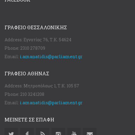
ΓΡΑΦΕΊΟ ΘΕΣΣΑΛΟΝΊΚΗΣ
Address:
Εγνατίας 76, Τ.Κ. 54624
Phone:
2310 278709
Email:
i.amanatidis@parliament.gr
ΓΡΑΦΕΊΟ ΑΘΉΝΑΣ
Address:
Μητροπόλεως 1, Τ.Κ. 105 57
Phone:
210 3241208
Email:
i.amanatidis@parliament.gr
ΜΕΙΝΕΤΕ ΣΕ ΕΠΑΦΗ