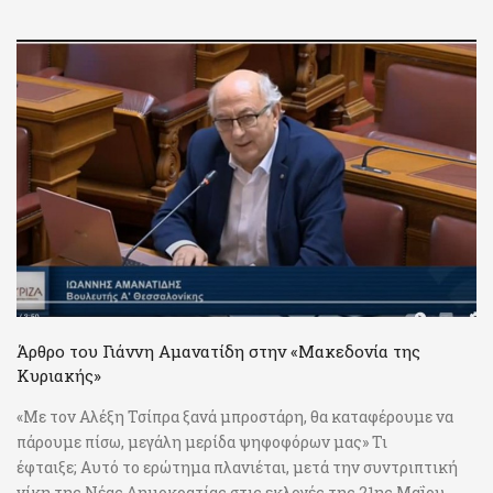
Άρθρο του Γιάννη Αμανατίδη στην «Μακεδονία της
Κυριακής»
«Με τον Αλέξη Τσίπρα ξανά μπροστάρη, θα καταφέρουμε να
πάρουμε πίσω, μεγάλη μερίδα ψηφοφόρων μας» Τι
έφταιξε; Αυτό το ερώτημα πλανιέται, μετά την συντριπτική
νίκη της Νέας Δημοκρατίας στις εκλογές της 21ης Μαΐου.