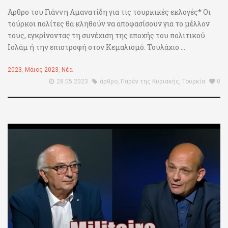
Άρθρο του Γιάννη Αμανατίδη για τις τουρκικές εκλογές* Οι
τούρκοι πολίτες θα κληθούν να αποφασίσουν για το μέλλον
τους, εγκρίνοντας τη συνέχιση της εποχής του πολιτικού
Ισλάμ ή την επιστροφή στον Κεμαλισμό. Τουλάχισ ...
2023
,
Μάιος 2023
,
Νέα
28.05.2023
άρθρο
,
Παρόν της Κυριακής
,
Τουρκία
0