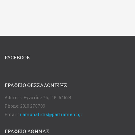
FACEBOOK
ΓΡΑΦΕΊΟ ΘΕΣΣΑΛΟΝΊΚΗΣ
Address:
Εγνατίας 76, Τ.Κ. 54624
Phone:
2310 278709
Email:
i.amanatidis@parliament.gr
ΓΡΑΦΕΊΟ ΑΘΉΝΑΣ