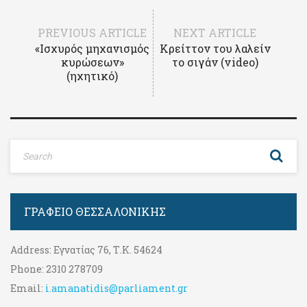
PREVIOUS ARTICLE
NEXT ARTICLE
«Ισχυρός μηχανισμός
Κρείττον του λαλείν
κυρώσεων»
το σιγάν (video)
(ηχητικό)
ΓΡΑΦΕΊΟ ΘΕΣΣΑΛΟΝΊΚΗΣ
Address:
Εγνατίας 76, Τ.Κ. 54624
Phone:
2310 278709
Email:
i.amanatidis@parliament.gr