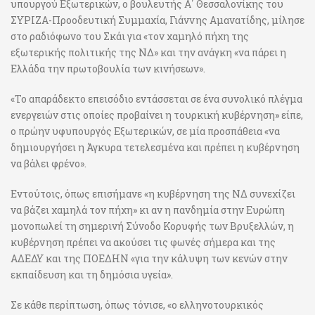
υπουργού Εξωτερικών, ο βουλευτής Α΄ Θεσσαλονίκης του
ΣΥΡΙΖΑ-Προοδευτική Συμμαχία, Γιάννης Αμανατίδης, μίλησε
στο ραδιόφωνο του Σκάι για «τον χαμηλό πήχη της
εξωτερικής πολιτικής της ΝΔ» και την ανάγκη «να πάρει η
Ελλάδα την πρωτοβουλία των κινήσεων».
«Το απαράδεκτο επεισόδιο εντάσσεται σε ένα συνολικό πλέγμα
ενεργειών στις οποίες προβαίνει η τουρκική κυβέρνηση» είπε,
ο πρώην υφυπουργός Εξωτερικών, σε μία προσπάθεια «να
δημιουργήσει η Άγκυρα τετελεσμένα και πρέπει η κυβέρνηση
να βάλει φρένο».
Εντούτοις, όπως επισήμανε «η κυβέρνηση της ΝΔ συνεχίζει
να βάζει χαμηλά τον πήχη» κι αν η πανδημία στην Ευρώπη
μονοπωλεί τη σημερινή Σύνοδο Κορυφής των Βρυξελλών, η
κυβέρνηση πρέπει να ακούσει τις φωνές σήμερα και της
ΑΔΕΔΥ και της ΠΟΕΔΗΝ «για την κάλυψη των κενών στην
εκπαίδευση και τη δημόσια υγεία».
Σε κάθε περίπτωση, όπως τόνισε, «ο ελληνοτουρκικός