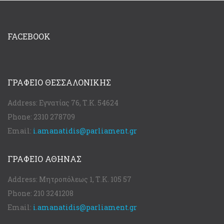
FACEBOOK
ΓΡΑΦΕΊΟ ΘΕΣΣΑΛΟΝΊΚΗΣ
Address:
Εγνατίας 76, Τ.Κ. 54624
Phone:
2310 278709
Email:
i.amanatidis@parliament.gr
ΓΡΑΦΕΊΟ ΑΘΉΝΑΣ
Address:
Μητροπόλεως 1, Τ.Κ. 105 57
Phone:
210 3241208
Email:
i.amanatidis@parliament.gr