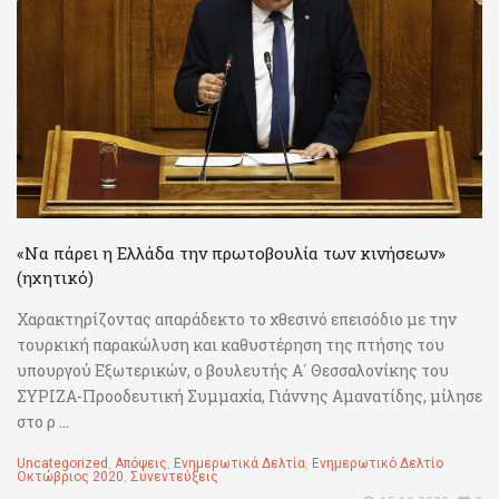
«Να πάρει η Ελλάδα την πρωτοβουλία των κινήσεων»
(ηχητικό)
Χαρακτηρίζοντας απαράδεκτο το χθεσινό επεισόδιο με την
τουρκική παρακώλυση και καθυστέρηση της πτήσης του
υπουργού Εξωτερικών, ο βουλευτής Α΄ Θεσσαλονίκης του
ΣΥΡΙΖΑ-Προοδευτική Συμμαχία, Γιάννης Αμανατίδης, μίλησε
στο ρ ...
Uncategorized
,
Απόψεις
,
Ενημερωτικά Δελτία
,
Ενημερωτικό Δελτίο
Οκτώβριος 2020
,
Συνεντεύξεις