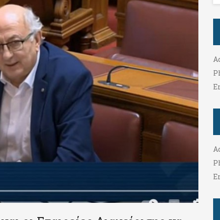
A
P
E
A
P
E