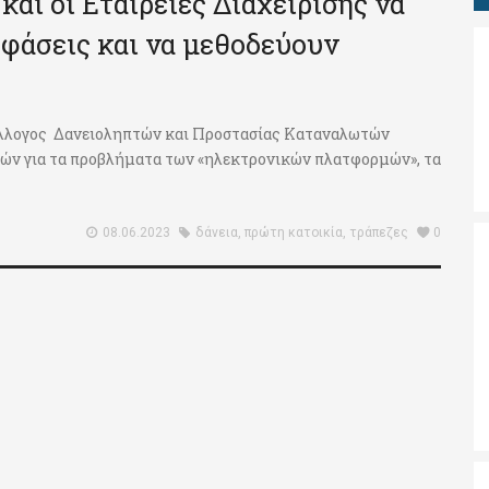
και οι Εταιρείες Διαχείρισης να
φάσεις και να μεθοδεύουν
 Σύλλογος Δανειοληπτών και Προστασίας Καταναλωτών
ιών για τα προβλήματα των «ηλεκτρονικών πλατφορμών», τα
08.06.2023
δάνεια
,
πρώτη κατοικία
,
τράπεζες
0