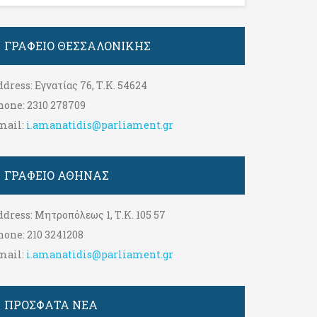
ΓΡΑΦΕΊΟ ΘΕΣΣΑΛΟΝΊΚΗΣ
ddress:
Εγνατίας 76, Τ.Κ. 54624
hone:
2310 278709
mail:
i.amanatidis@parliament.gr
ΓΡΑΦΕΊΟ ΑΘΉΝΑΣ
ddress:
Μητροπόλεως 1, Τ.Κ. 105 57
hone:
210 3241208
mail:
i.amanatidis@parliament.gr
ΠΡΟΣΦΑΤΑ ΝΕΑ