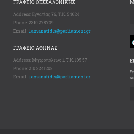
ΓΡΑΦΕΊΟ ΘΕΣΣΑΛΟΝΊΚΗΣ
Μ
Address:
Εγνατίας 76, Τ.Κ. 54624
Phone:
2310 278709
Email:
i.amanatidis@parliament.gr
ΓΡΑΦΕΊΟ ΑΘΉΝΑΣ
Address:
Μητροπόλεως 1, Τ.Κ. 105 57
Ε
Phone:
210 3241208
Εγ
Email:
i.amanatidis@parliament.gr
επ