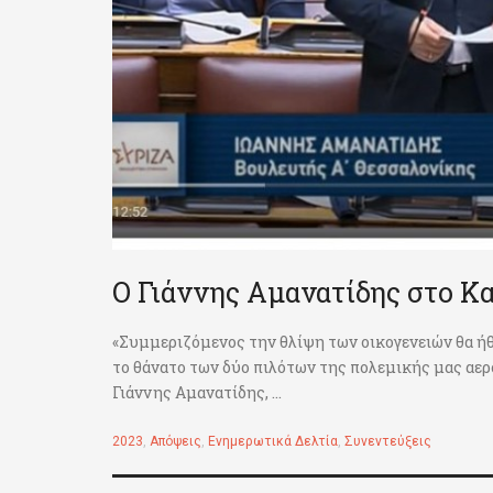
Ο Γιάννης Αμανατίδης στο Κ
«Συμμεριζόμενος την θλίψη των οικογενειών θα ήθε
το θάνατο των δύο πιλότων της πολεμικής μας αε
Γιάννης Αμανατίδης, ...
2023
,
Απόψεις
,
Ενημερωτικά Δελτία
,
Συνεντεύξεις