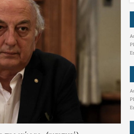
A
P
E
A
P
E