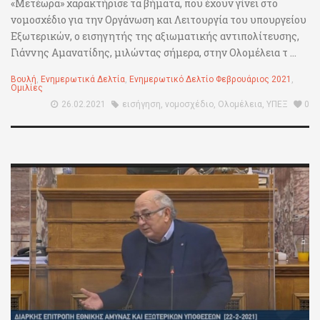
«Μετέωρα» χαρακτήρισε τα βήματα, που έχουν γίνει στο
νομοσχέδιο για την Οργάνωση και Λειτουργία του υπουργείου
Εξωτερικών, ο εισηγητής της αξιωματικής αντιπολίτευσης,
Γιάννης Αμανατίδης, μιλώντας σήμερα, στην Ολομέλεια τ ...
Βουλή
,
Ενημερωτικά Δελτία
,
Ενημερωτικό Δελτίο Φεβρουάριος 2021
,
Ομιλίες
26.02.2021
εισήγηση
,
νομοσχέδιο
,
Ολομέλεια
,
ΥΠΕΞ
0