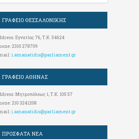
ΓΡΑΦΕΊΟ ΘΕΣΣΑΛΟΝΊΚΗΣ
ddress:
Εγνατίας 76, Τ.Κ. 54624
hone:
2310 278709
mail:
i.amanatidis@parliament.gr
ΓΡΑΦΕΊΟ ΑΘΉΝΑΣ
ddress:
Μητροπόλεως 1, Τ.Κ. 105 57
hone:
210 3241208
mail:
i.amanatidis@parliament.gr
ΠΡΟΣΦΑΤΑ ΝΕΑ