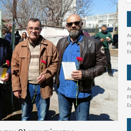
A
P
E
A
P
E