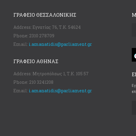
ΓΡΑΦΕΊΟ ΘΕΣΣΑΛΟΝΊΚΗΣ
Μ
Address:
Εγνατίας 76, Τ.Κ. 54624
Phone:
2310 278709
Email:
i.amanatidis@parliament.gr
ΓΡΑΦΕΊΟ ΑΘΉΝΑΣ
Address:
Μητροπόλεως 1, Τ.Κ. 105 57
Ε
Phone:
210 3241208
Εγ
Email:
i.amanatidis@parliament.gr
επ