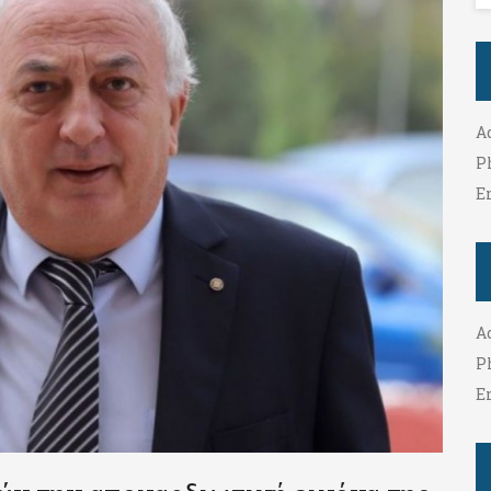
A
P
E
A
P
E