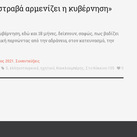
 στραβά αρμενίζει η κυβέρνηση»
κυβέρνηση, εδώ και 18 μήνες, δείχνουν, σαφώς, πως βαδίζει
ική περνώντας από την αδράνεια, στον κατευνασμό, την
ιος 2021
,
Συνεντεύξεις
5
,
ελληνοτουρκικά
,
ηχητικό
,
Κουκλουμπέρης
,
Στο Κόκκινο 105
0