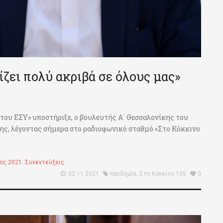
ζει πολύ ακριβά σε όλους μας»
 του ΕΣΥ» υποστήριξε, ο βουλευτής Α΄ Θεσσαλονίκης του
ς, λέγοντας σήμερα στο ραδιοφωνικό σταθμό «Στο Κόκκινο
ος 2021
,
Συνεντεύξεις
02.11.2021
πανδημία
,
Στο Κόκκινο 105
0